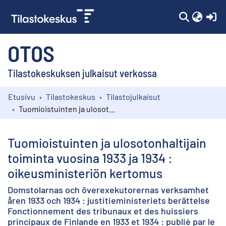
(c
OTOS
Tilastokeskuksen julkaisut verkossa
Etusivu
Tilastokeskus
Tilastojulkaisut
Kokoelmat
Tuomioistuinten ja ulosotonhaltijain toiminta vuosina 1933 ja 1934 : oikeusministeriön kertomus
Selaa
Tuomioistuinten ja ulosotonhaltijain
toiminta vuosina 1933 ja 1934 :
oikeusministeriön kertomus
Domstolarnas och överexekutorernas verksamhet
åren 1933 och 1934 : justitieministeriets berättelse
Fonctionnement des tribunaux et des huissiers
principaux de Finlande en 1933 et 1934 : publié par le