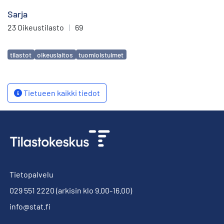
Sarja
23 Oikeustilasto
|
69
Avainsanat
tilastot
oikeuslaitos
tuomioistuimet
Tietueen kaikki tiedot
Tietopalvelu
029 551 2220
(arkisin klo 9.00-16.00)
info@stat.fi