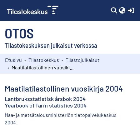
(c
OTOS
Tilastokeskuksen julkaisut verkossa
Etusivu
Tilastokeskus
Tilastojulkaisut
Kokoelmat
Maatilatilastollinen vuosikirja 2004
Selaa
Maatilatilastollinen vuosikirja 2004
Lantbruksstatistisk årsbok 2004
Yearbook of farm statistics 2004
Maa- ja metsätalousministeriön tietopalvelukeskus
2004