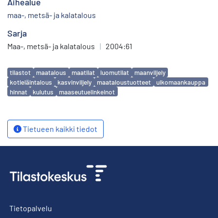
Aihealue
maa-, metsä- ja kalatalous
Sarja
Maa-, metsä- ja kalatalous
|
2004:61
Avainsanat
tilastot
maatalous
maatilat
luomutilat
maanviljely
kotieläintalous
kasvinviljely
maataloustuotteet
ulkomaankauppa
hinnat
kulutus
maaseutuelinkeinot
Tietueen kaikki tiedot
Tietopalvelu