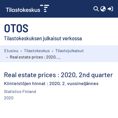
(c
OTOS
Tilastokeskuksen julkaisut verkossa
Etusivu
Tilastokeskus
Tilastojulkaisut
Kokoelmat
Real estate prices : 2020, 2nd quarter
Selaa
Real estate prices : 2020, 2nd quarter
Kiinteistöjen hinnat : 2020, 2. vuosineljännes
Statistics Finland
2020