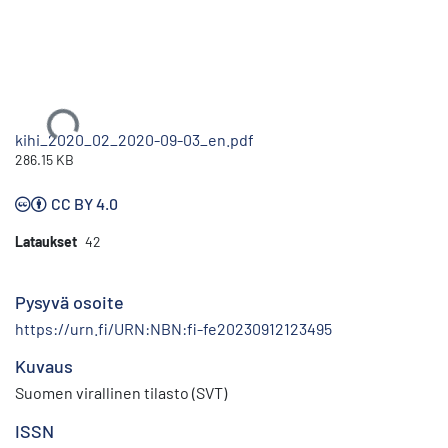
Ladataan...
kihi_2020_02_2020-09-03_en.pdf
286.15 KB
CC BY 4.0
Lataukset
42
Pysyvä osoite
https://urn.fi/URN:NBN:fi-fe20230912123495
Kuvaus
Suomen virallinen tilasto (SVT)
ISSN