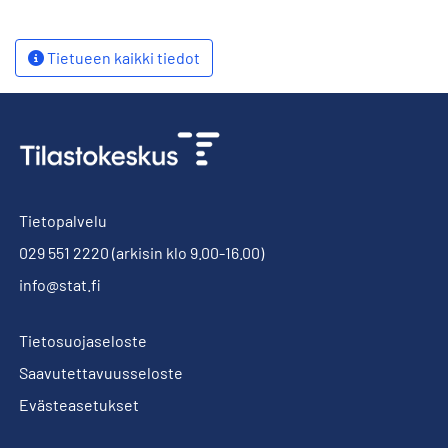
Tietueen kaikki tiedot
Tietopalvelu
029 551 2220
(arkisin klo 9.00-16.00)
info@stat.fi
Tietosuojaseloste
Saavutettavuusseloste
Evästeasetukset