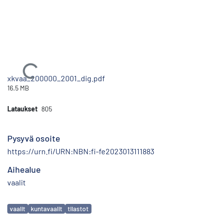
Ladataan...
xkvaa_200000_2001_dig.pdf
16.5 MB
Lataukset
805
Pysyvä osoite
https://urn.fi/URN:NBN:fi-fe2023013111883
Aihealue
vaalit
Avainsanat
vaalit
kuntavaalit
tilastot