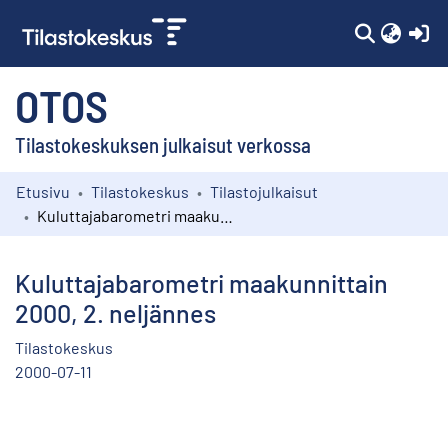
(c
OTOS
Tilastokeskuksen julkaisut verkossa
Etusivu
Tilastokeskus
Tilastojulkaisut
Kokoelmat
Kuluttajabarometri maakunnittain 2000, 2. neljännes
Selaa
Kuluttajabarometri maakunnittain
2000, 2. neljännes
Tilastokeskus
2000-07-11