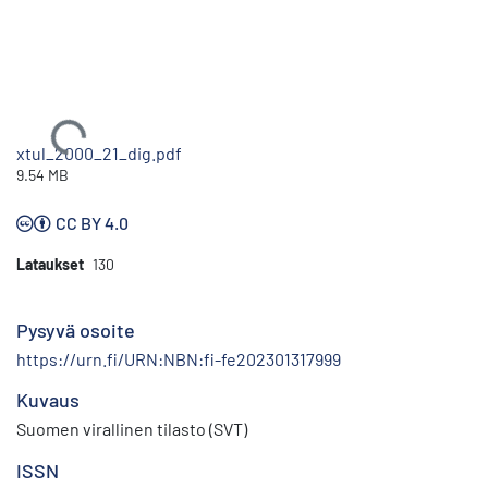
Ladataan...
xtul_2000_21_dig.pdf
9.54 MB
CC BY 4.0
Lataukset
130
Pysyvä osoite
https://urn.fi/URN:NBN:fi-fe202301317999
Kuvaus
Suomen virallinen tilasto (SVT)
ISSN