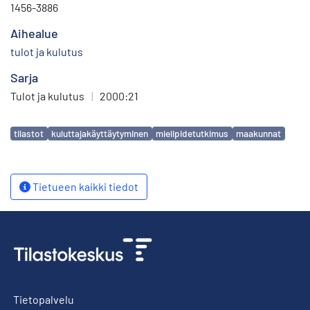
1456-3886
Aihealue
tulot ja kulutus
Sarja
Tulot ja kulutus
|
2000:21
Avainsanat
tilastot
kuluttajakäyttäytyminen
mielipidetutkimus
maakunnat
Tietueen kaikki tiedot
Tietopalvelu