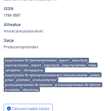
ISSN
1799-3687
Aihealue
hinnat ja kustannukset
Sarja
Producentprisindex
Avainsanat
basprisindex för hemmamarknaden
export
exportpris
exportprisindex
import
importpris
importprisindex
index
nyttigheter
näringsgrenar
basprisindex för hemmamarknadsvaror inklusive skatter
pellets
priser
prisindex
producentpriser
producentprisindex för industrin
producentprisindex för tjänster
produkter
tillverkning
Tietueen kaikki tiedot