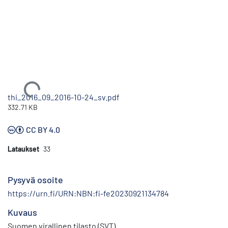
Ladataan...
thi_2016_09_2016-10-24_sv.pdf
332.71 KB
CC BY 4.0
Lataukset
33
Pysyvä osoite
https://urn.fi/URN:NBN:fi-fe20230921134784
Kuvaus
Suomen virallinen tilasto (SVT)