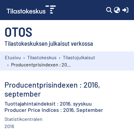
(c
OTOS
Tilastokeskuksen julkaisut verkossa
Etusivu
Tilastokeskus
Tilastojulkaisut
Kokoelmat
Producentprisindexen : 2016, september
Selaa
Producentprisindexen : 2016,
september
Tuottajahintaindeksit : 2016, syyskuu
Producer Price Indices : 2016, September
Statistikcentralen
2016