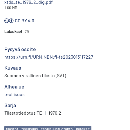
xtds_te_1976_2_dig.pdf
1.66 MB
CC BY 4.0
Lataukset
79
Pysyvä osoite
https://urn.fi/URN:NBN:fi-fe2023013117227
Kuvaus
Suomen virallinen tilasto (SVT)
Aihealue
teollisuus
Sarja
Tilastotiedotus TE
|
1976:2
Avainsanat
tilastot
teollisuus
teollisuustuotanto
indeksit