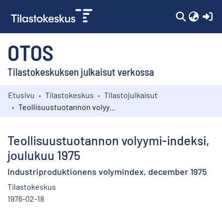
(c
OTOS
Tilastokeskuksen julkaisut verkossa
Etusivu
Tilastokeskus
Tilastojulkaisut
Kokoelmat
Teollisuustuotannon volyymi-indeksi, joulukuu 1975
Selaa
Teollisuustuotannon volyymi-indeksi,
joulukuu 1975
Industriproduktionens volymindex, december 1975
Tilastokeskus
1976-02-18