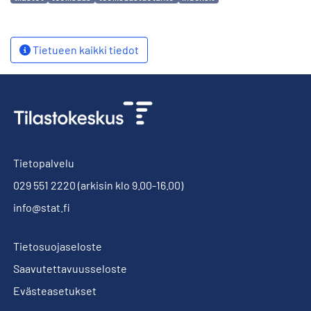
Tietueen kaikki tiedot
Tietopalvelu
029 551 2220
(arkisin klo 9.00-16.00)
info@stat.fi
Tietosuojaseloste
Saavutettavuusseloste
Evästeasetukset