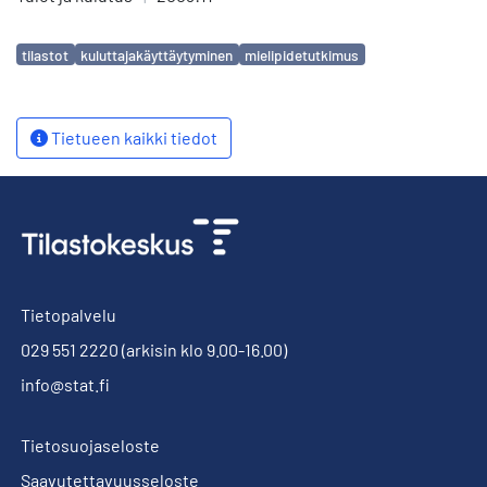
Avainsanat
tilastot
kuluttajakäyttäytyminen
mielipidetutkimus
Tietueen kaikki tiedot
Tietopalvelu
029 551 2220
(arkisin klo 9.00-16.00)
info@stat.fi
Tietosuojaseloste
Saavutettavuusseloste