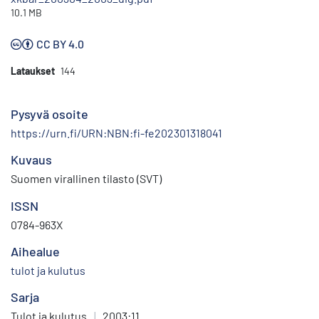
10.1 MB
CC BY 4.0
Lataukset
144
Pysyvä osoite
https://urn.fi/URN:NBN:fi-fe202301318041
Kuvaus
Suomen virallinen tilasto (SVT)
ISSN
0784-963X
Aihealue
tulot ja kulutus
Sarja
Tulot ja kulutus
|
2003:11