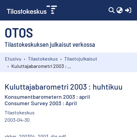
(c
OTOS
Tilastokeskuksen julkaisut verkossa
Etusivu
Tilastokeskus
Tilastojulkaisut
Kokoelmat
Kuluttajabarometri 2003 : huhtikuu
Selaa
Kuluttajabarometri 2003 : huhtikuu
Konsumentbarometern 2003 : april
Consumer Survey 2003 : April
Tilastokeskus
2003-04-30
xkbar_200304_2003_dig.pdf