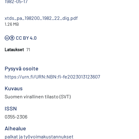
1982-05-17
xtds_pa_198200_1982_22_dig.pdf
1.26 MB
CC BY 4.0
Lataukset
71
Pysyvä osoite
https://urn.fi/URN:NBN:fi-fe2023013123607
Kuvaus
Suomen virallinen tilasto (SVT)
ISSN
0355-2306
Aihealue
palkat ja työvoimakustannukset