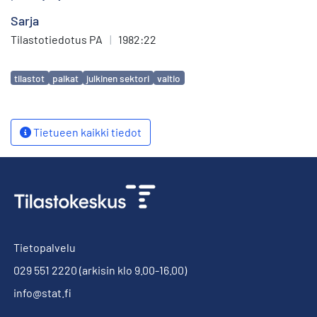
Sarja
Tilastotiedotus PA
|
1982:22
Avainsanat
tilastot
palkat
julkinen sektori
valtio
Tietueen kaikki tiedot
Tietopalvelu
029 551 2220
(arkisin klo 9.00-16.00)
info@stat.fi