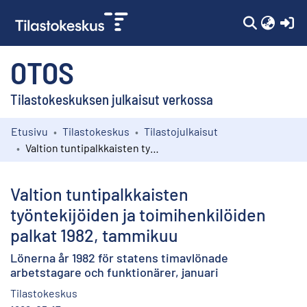
(c
OTOS
Tilastokeskuksen julkaisut verkossa
Etusivu
Tilastokeskus
Tilastojulkaisut
Kokoelmat
Valtion tuntipalkkaisten työntekijöiden ja toimihenkilöiden palkat 1982, tammikuu
Selaa
Valtion tuntipalkkaisten
työntekijöiden ja toimihenkilöiden
palkat 1982, tammikuu
Lönerna år 1982 för statens timavlönade
arbetstagare och funktionärer, januari
Tilastokeskus