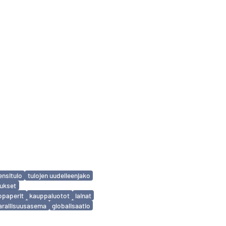
ensitulo
tulojen uudelleenjako
tukset
opaperit
kauppaluotot
lainat
arallisuusasema
globalisaatio