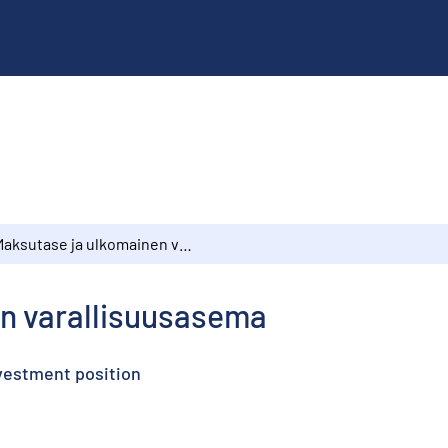
Maksutase ja ulkomainen varallisuusasema
n varallisuusasema
nvestment position