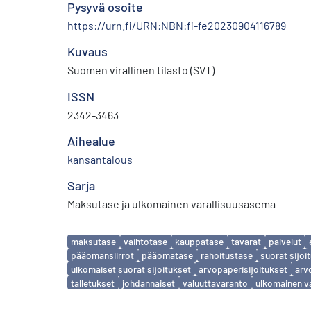
Pysyvä osoite
https://urn.fi/URN:NBN:fi-fe20230904116789
Kuvaus
Suomen virallinen tilasto (SVT)
ISSN
2342-3463
Aihealue
kansantalous
Sarja
Maksutase ja ulkomainen varallisuusasema
Avainsanat
maksutase
vaihtotase
kauppatase
tavarat
palvelut
pääomansiirrot
pääomatase
rahoitustase
suorat sijoi
ulkomaiset suorat sijoitukset
arvopaperisijoitukset
arv
talletukset
johdannaiset
valuuttavaranto
ulkomainen v