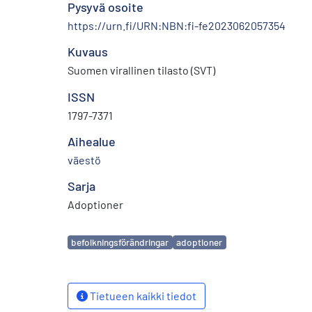
Pysyvä osoite
https://urn.fi/URN:NBN:fi-fe2023062057354
Kuvaus
Suomen virallinen tilasto (SVT)
ISSN
1797-7371
Aihealue
väestö
Sarja
Adoptioner
Avainsanat
befolkningsförändringar
adoptioner
Tietueen kaikki tiedot