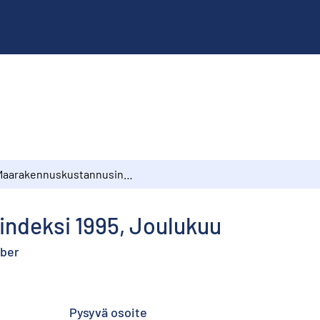
Maarakennuskustannusindeksi 1995, Joulukuu
ndeksi 1995, Joulukuu
mber
Pysyvä osoite