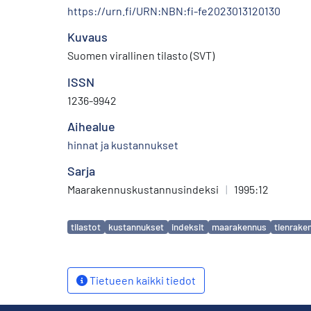
https://urn.fi/URN:NBN:fi-fe2023013120130
Kuvaus
Suomen virallinen tilasto (SVT)
ISSN
1236-9942
Aihealue
hinnat ja kustannukset
Sarja
Maarakennuskustannusindeksi
|
1995:12
Avainsanat
tilastot
kustannukset
indeksit
maarakennus
tienrake
Tietueen kaikki tiedot