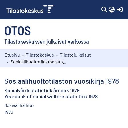
(c
OTOS
Tilastokeskuksen julkaisut verkossa
Etusivu
Tilastokeskus
Tilastojulkaisut
Kokoelmat
Sosiaalihuoltotilaston vuosikirja 1978
Selaa
Sosiaalihuoltotilaston vuosikirja 1978
Socialvårdsstatistisk årsbok 1978
Yearbook of social welfare statistics 1978
Sosiaalihallitus
1980