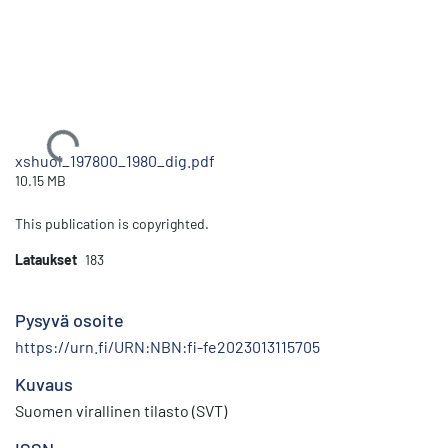
Ladataan...
xshuol_197800_1980_dig.pdf
10.15 MB
This publication is copyrighted.
Lataukset
183
Pysyvä osoite
https://urn.fi/URN:NBN:fi-fe2023013115705
Kuvaus
Suomen virallinen tilasto (SVT)