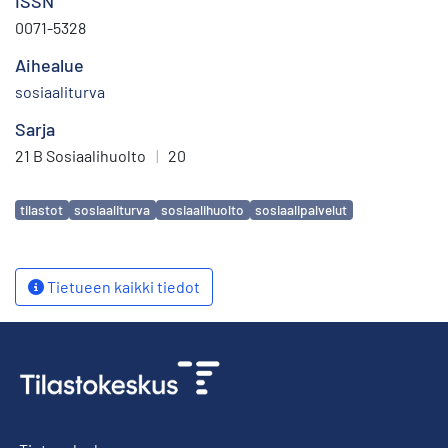
ISSN
0071-5328
Aihealue
sosiaaliturva
Sarja
21 B Sosiaalihuolto
|
20
Avainsanat
tilastot
sosiaaliturva
sosiaalihuolto
sosiaalipalvelut
Tietueen kaikki tiedot