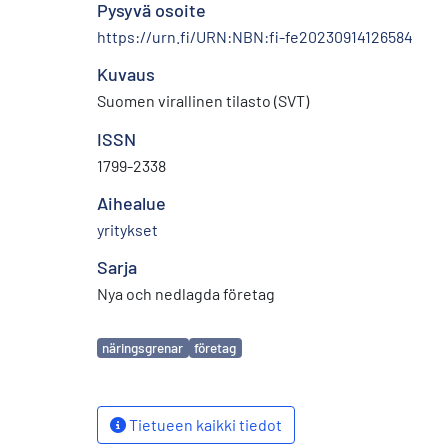
Pysyvä osoite
https://urn.fi/URN:NBN:fi-fe20230914126584
Kuvaus
Suomen virallinen tilasto (SVT)
ISSN
1799-2338
Aihealue
yritykset
Sarja
Nya och nedlagda företag
Avainsanat
näringsgrenar
företag
Tietueen kaikki tiedot