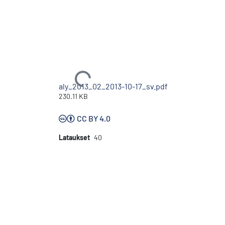
Ladataan...
aly_2013_02_2013-10-17_sv.pdf
230.11 KB
CC BY 4.0
Lataukset
40