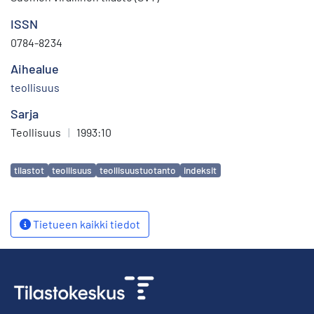
ISSN
0784-8234
Aihealue
teollisuus
Sarja
Teollisuus
|
1993:10
Avainsanat
tilastot
teollisuus
teollisuustuotanto
indeksit
Tietueen kaikki tiedot