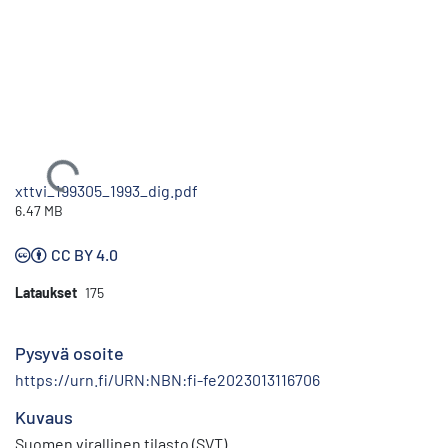
Ladataan...
xttvi_199305_1993_dig.pdf
6.47 MB
CC BY 4.0
Lataukset
175
Pysyvä osoite
https://urn.fi/URN:NBN:fi-fe2023013116706
Kuvaus
Suomen virallinen tilasto (SVT)