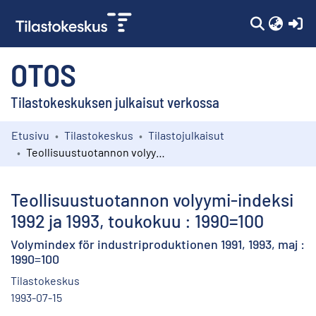
(c
OTOS
Tilastokeskuksen julkaisut verkossa
Etusivu
Tilastokeskus
Tilastojulkaisut
Kokoelmat
Teollisuustuotannon volyymi-indeksi 1992 ja 1993, toukokuu : 1990=100
Selaa
Teollisuustuotannon volyymi-indeksi
1992 ja 1993, toukokuu : 1990=100
Volymindex för industriproduktionen 1991, 1993, maj :
1990=100
Tilastokeskus
1993-07-15