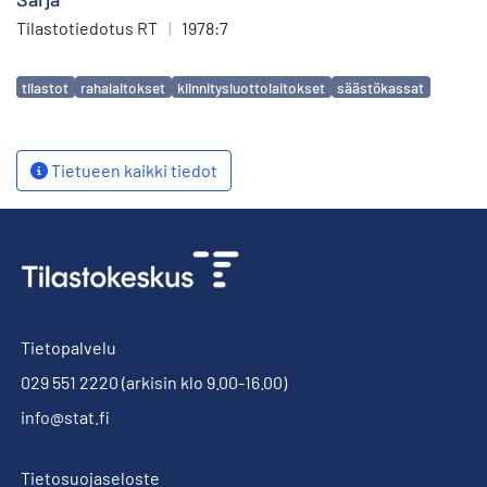
Tilastotiedotus RT
|
1978:7
Avainsanat
tilastot
rahalaitokset
kiinnitysluottolaitokset
säästökassat
Tietueen kaikki tiedot
Tietopalvelu
029 551 2220
(arkisin klo 9.00-16.00)
info@stat.fi
Tietosuojaseloste