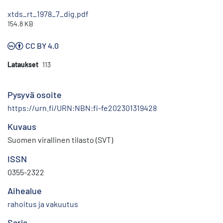
xtds_rt_1978_7_dig.pdf
154.8 KB
CC BY 4.0
Lataukset
113
Pysyvä osoite
https://urn.fi/URN:NBN:fi-fe202301319428
Kuvaus
Suomen virallinen tilasto (SVT)
ISSN
0355-2322
Aihealue
rahoitus ja vakuutus
Sarja