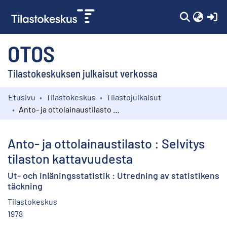
(c
OTOS
Tilastokeskuksen julkaisut verkossa
Etusivu
Tilastokeskus
Tilastojulkaisut
Kokoelmat
Anto- ja ottolainaustilasto : Selvitys tilaston kattavuudesta
Selaa
Anto- ja ottolainaustilasto : Selvitys
tilaston kattavuudesta
Ut- och inläningsstatistik : Utredning av statistikens
täckning
Tilastokeskus
1978