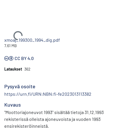
Ladataan...
xmoaj_199300_1994_dig.pdf
7.61 MB
CC BY 4.0
Lataukset
362
Pysyvä osoite
https://urn.fi/URN:NBN:fi-fe2023013113382
Kuvaus
"Moottoriajoneuvot 1993" sisältää tietoja 31.12.1993
rekisterissä olleista ajoneuvoista ja vuoden 1993
ensirekisteröinneistä.