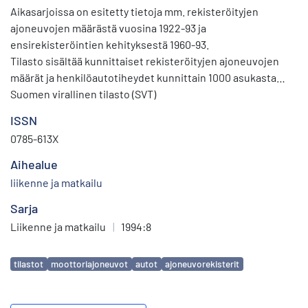
Aikasarjoissa on esitetty tietoja mm. rekisteröityjen
ajoneuvojen määrästä vuosina 1922-93 ja
ensirekisteröintien kehityksestä 1960-93.
Tilasto sisältää kunnittaiset rekisteröityjen ajoneuvojen
määrät ja henkilöautotiheydet kunnittain 1000 asukasta
kohti sekä suosituimmat merkit ja niiden ensirekisteröinnit.
Suomen virallinen tilasto (SVT)
ISSN
0785-613X
Aihealue
liikenne ja matkailu
Sarja
Liikenne ja matkailu
|
1994:8
Avainsanat
tilastot
moottoriajoneuvot
autot
ajoneuvorekisterit