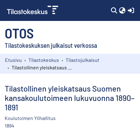
(c
OTOS
Tilastokeskuksen julkaisut verkossa
Etusivu
Tilastokeskus
Tilastojulkaisut
Kokoelmat
Tilastollinen yleiskatsaus Suomen kansakoulutoimeen lukuvuonna 1890–1891
Selaa
Tilastollinen yleiskatsaus Suomen
kansakoulutoimeen lukuvuonna 1890–
1891
Koulutoimen Ylihallitus
1894