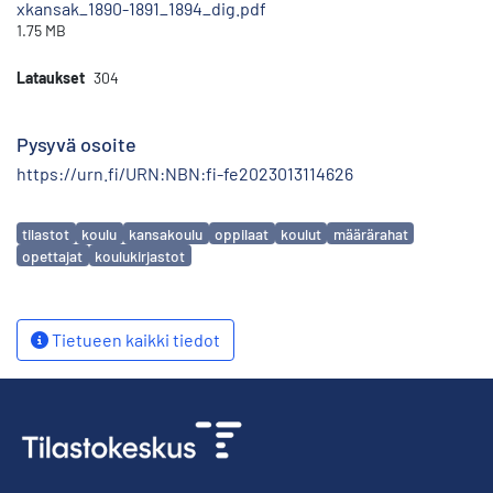
xkansak_1890-1891_1894_dig.pdf
1.75 MB
Lataukset
304
Pysyvä osoite
https://urn.fi/URN:NBN:fi-fe2023013114626
Avainsanat
tilastot
koulu
kansakoulu
oppilaat
koulut
määrärahat
opettajat
koulukirjastot
Tietueen kaikki tiedot