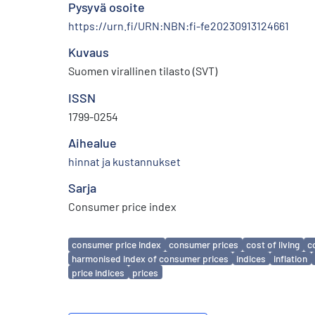
Pysyvä osoite
https://urn.fi/URN:NBN:fi-fe20230913124661
Kuvaus
Suomen virallinen tilasto (SVT)
ISSN
1799-0254
Aihealue
hinnat ja kustannukset
Sarja
Consumer price index
Avainsanat
consumer price index
consumer prices
cost of living
c
harmonised index of consumer prices
indices
inflation
price indices
prices