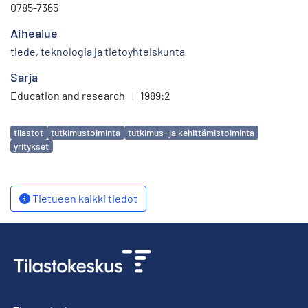
0785-7365
Aihealue
tiede, teknologia ja tietoyhteiskunta
Sarja
Education and research
|
1989:2
Avainsanat
tilastot
tutkimustoiminta
tutkimus- ja kehittämistoiminta
yritykset
Tietueen kaikki tiedot