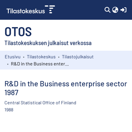
(c
OTOS
Tilastokeskuksen julkaisut verkossa
Etusivu
Tilastokeskus
Tilastojulkaisut
Kokoelmat
R&D in the Business enterprise sector 1987
Selaa
R&D in the Business enterprise sector
1987
Central Statistical Office of Finland
1988