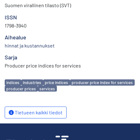
Suomen virallinen tilasto (SVT)
ISSN
1798-3940
Aihealue
hinnat ja kustannukset
Sarja
Producer price indices for services
Avainsanat
indices
industries
price indices
producer price index for services
producer prices
services
Tietueen kaikki tiedot