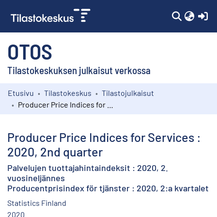
(c
OTOS
Tilastokeskuksen julkaisut verkossa
Etusivu
Tilastokeskus
Tilastojulkaisut
Kokoelmat
Producer Price Indices for Services : 2020, 2nd quarter
Selaa
Producer Price Indices for Services :
2020, 2nd quarter
Palvelujen tuottajahintaindeksit : 2020, 2.
vuosineljännes
Producentprisindex för tjänster : 2020, 2:a kvartalet
Statistics Finland
2020