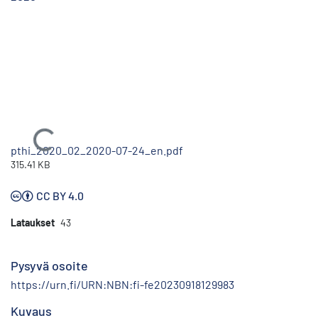
Ladataan...
pthi_2020_02_2020-07-24_en.pdf
315.41 KB
CC BY 4.0
Lataukset
43
Pysyvä osoite
https://urn.fi/URN:NBN:fi-fe20230918129983
Kuvaus