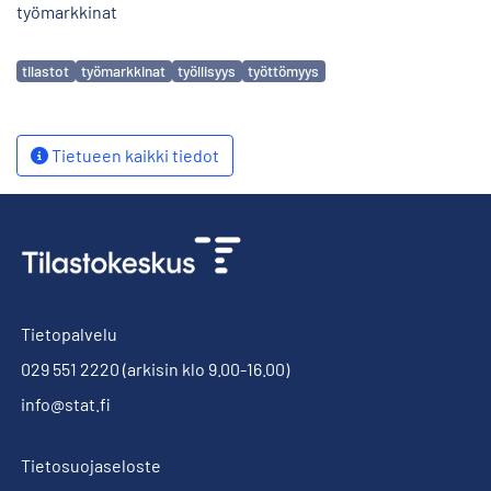
työmarkkinat
Avainsanat
tilastot
työmarkkinat
työllisyys
työttömyys
Tietueen kaikki tiedot
Tietopalvelu
029 551 2220
(arkisin klo 9.00-16.00)
info@stat.fi
Tietosuojaseloste