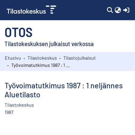
(c
OTOS
Tilastokeskuksen julkaisut verkossa
Etusivu
Tilastokeskus
Tilastojulkaisut
Kokoelmat
Työvoimatutkimus 1987 : 1 neljännes Aluetilasto
Selaa
Työvoimatutkimus 1987 : 1 neljännes
Aluetilasto
Tilastokeskus
1987