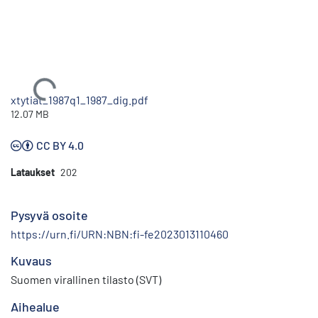
Ladataan...
xtytiat_1987q1_1987_dig.pdf
12.07 MB
CC BY 4.0
Lataukset
202
Pysyvä osoite
https://urn.fi/URN:NBN:fi-fe2023013110460
Kuvaus
Suomen virallinen tilasto (SVT)
Aihealue