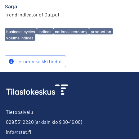
Sarja
Trend Indicator of Output
Avainsanat
business cycles
indices
national economy
production
volume indices
Tietueen kaikki tiedot
Tietopalvelu
029 551 2220
(arkisin klo 9.00-16.00)
info@stat.fi