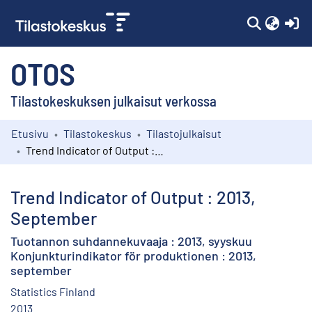
(c
OTOS
Tilastokeskuksen julkaisut verkossa
Etusivu
Tilastokeskus
Tilastojulkaisut
Kokoelmat
Trend Indicator of Output : 2013, September
Selaa
Trend Indicator of Output : 2013,
September
Tuotannon suhdannekuvaaja : 2013, syyskuu
Konjunkturindikator för produktionen : 2013,
september
Statistics Finland
2013