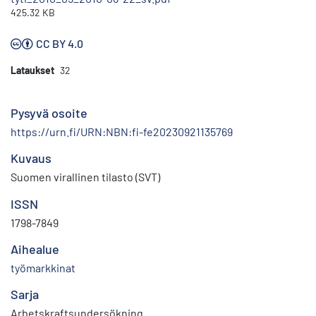
425.32 KB
CC BY 4.0
Lataukset
32
Pysyvä osoite
https://urn.fi/URN:NBN:fi-fe20230921135769
Kuvaus
Suomen virallinen tilasto (SVT)
ISSN
1798-7849
Aihealue
työmarkkinat
Sarja
Arbetskraftsundersökning