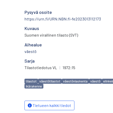
Pysyvä osoite
https://urn.fi/URN:NBN:fi-fe2023013112173
Kuvaus
Suomen virallinen tilasto (SVT)
Aihealue
väestö
Sarja
Tilastotiedotus VL
|
1972:15
Avainsanat
tilastot
väestötilastot
väestönlaskenta
väestö
elinke
ikärakenne
Tietueen kaikki tiedot