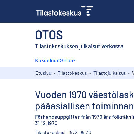
OTOS
Tilastokeskuksen julkaisut verkossa
Kokoelmat
Selaa
Etusivu
Tilastokeskus
Tilastojulkaisut
Vuoden 1970 väestölask
pääasiallisen toiminnan,
Förhandsuppgifter från 1970 års folkräkni
31.12.1970
Tilastokeskus
1972-06-30