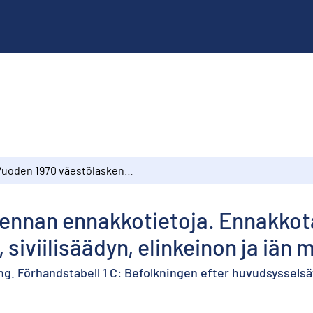
Vuoden 1970 väestölaskennan ennakkotietoja. Ennakkotaulu 1 C: Väestö pääasiallisen toiminnan, siviilisäädyn, elinkeinon ja iän mukaan 31.12.1970
ennan ennakkotietoja. Ennakkota
 siviilisäädyn, elinkeinon ja iän 
ng. Förhandstabell 1 C: Befolkningen efter huvudsysselsät