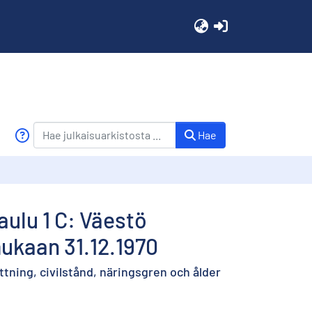
(current)
Hae
ulu 1 C: Väestö
mukaan 31.12.1970
tning, civilstånd, näringsgren och ålder