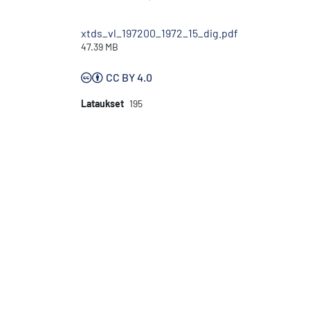
xtds_vl_197200_1972_15_dig.pdf
47.39 MB
CC BY 4.0
Lataukset
195