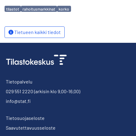
Avainsanat
tilastot
rahoitusmarkkinat
korko
Tietueen kaikki tiedot
Tietopalvelu
029 551 2220
(arkisin klo 9.00-16.00)
info@stat.fi
Tietosuojaseloste
Saavutettavuusseloste