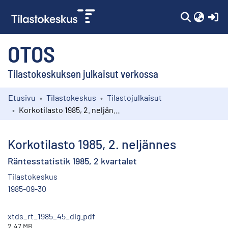
(c
OTOS
Tilastokeskuksen julkaisut verkossa
Etusivu
Tilastokeskus
Tilastojulkaisut
Kokoelmat
Korkotilasto 1985, 2. neljännes
Selaa
Korkotilasto 1985, 2. neljännes
Räntesstatistik 1985, 2 kvartalet
Tilastokeskus
1985-09-30
xtds_rt_1985_45_dig.pdf
2.47 MB