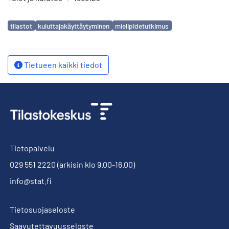
Avainsanat
tilastot
kuluttajakäyttäytyminen
mielipidetutkimus
Tietueen kaikki tiedot
Tietopalvelu
029 551 2220
(arkisin klo 9.00-16.00)
info@stat.fi
Tietosuojaseloste
Saavutettavuusseloste