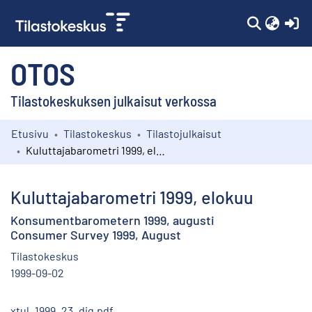
(c
OTOS
Tilastokeskuksen julkaisut verkossa
Etusivu
Tilastokeskus
Tilastojulkaisut
Kokoelmat
Kuluttajabarometri 1999, elokuu
Selaa
Kuluttajabarometri 1999, elokuu
Konsumentbarometern 1999, augusti
Consumer Survey 1999, August
Tilastokeskus
1999-09-02
xtul_1999_23_dig.pdf