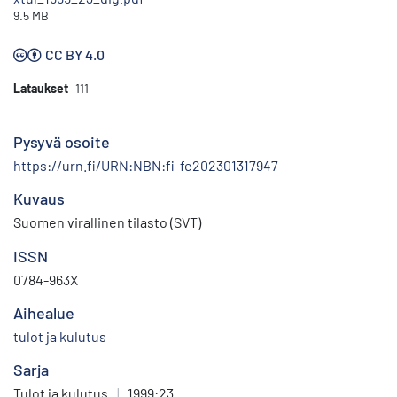
9.5 MB
CC BY 4.0
Lataukset
111
Pysyvä osoite
https://urn.fi/URN:NBN:fi-fe202301317947
Kuvaus
Suomen virallinen tilasto (SVT)
ISSN
0784-963X
Aihealue
tulot ja kulutus
Sarja
Tulot ja kulutus
|
1999:23