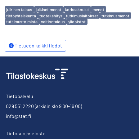
Avainsanat
julkinen talous
julkiset menot
korkeakoulut
menot
tietoyhteiskunta
tuotekehitys
tutkimuslaitokset
tutkimusmenot
tutkimustoiminta
valtiontalous
yliopistot
Tietueen kaikki tiedot
Tietopalvelu
029 551 2220
(arkisin klo 9.00-16.00)
info@stat.fi
Tietosuojaseloste