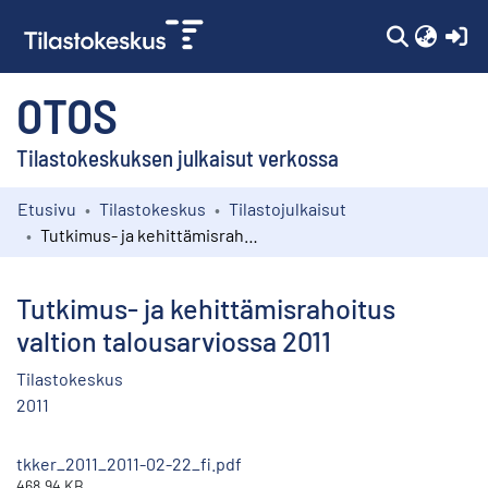
(c
OTOS
Tilastokeskuksen julkaisut verkossa
Etusivu
Tilastokeskus
Tilastojulkaisut
Kokoelmat
Tutkimus- ja kehittämisrahoitus valtion talousarviossa 2011
Selaa
Tutkimus- ja kehittämisrahoitus
valtion talousarviossa 2011
Tilastokeskus
2011
tkker_2011_2011-02-22_fi.pdf
468.94 KB