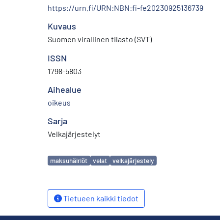
https://urn.fi/URN:NBN:fi-fe20230925136739
Kuvaus
Suomen virallinen tilasto (SVT)
ISSN
1798-5803
Aihealue
oikeus
Sarja
Velkajärjestelyt
Avainsanat
maksuhäiriöt
velat
velkajärjestely
Tietueen kaikki tiedot