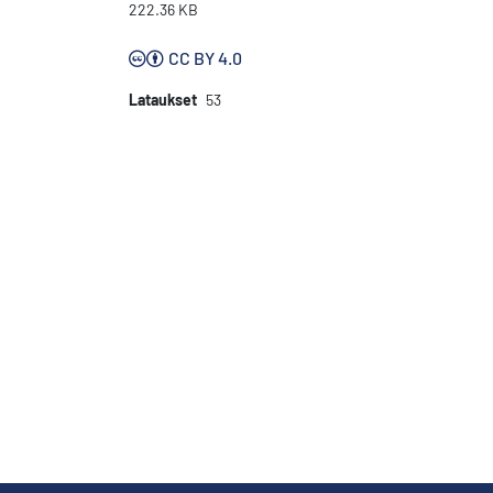
222.36 KB
CC BY 4.0
Lataukset
53