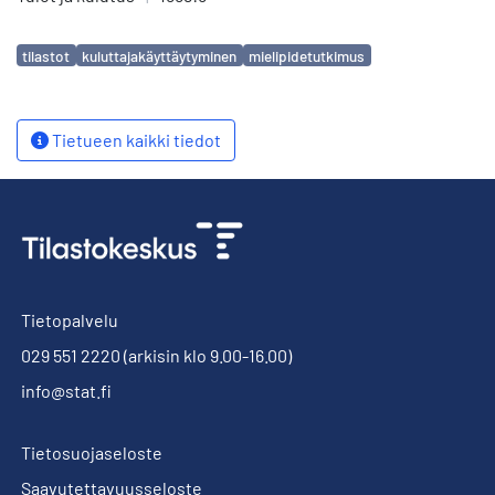
Avainsanat
tilastot
kuluttajakäyttäytyminen
mielipidetutkimus
Tietueen kaikki tiedot
Tietopalvelu
029 551 2220
(arkisin klo 9.00-16.00)
info@stat.fi
Tietosuojaseloste
Saavutettavuusseloste