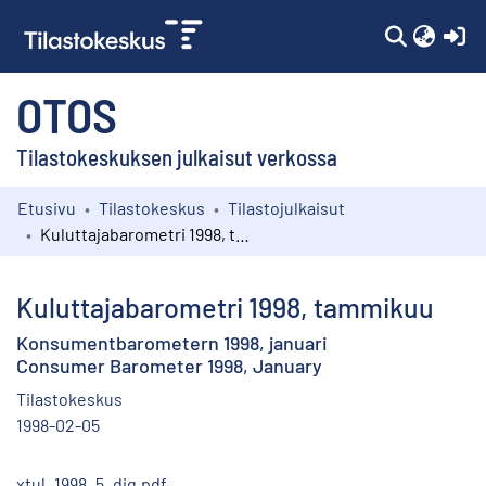
(c
OTOS
Tilastokeskuksen julkaisut verkossa
Etusivu
Tilastokeskus
Tilastojulkaisut
Kokoelmat
Kuluttajabarometri 1998, tammikuu
Selaa
Kuluttajabarometri 1998, tammikuu
Konsumentbarometern 1998, januari
Consumer Barometer 1998, January
Tilastokeskus
1998-02-05
xtul_1998_5_dig.pdf