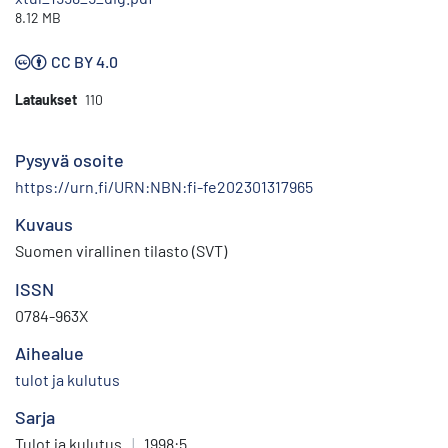
8.12 MB
CC BY 4.0
Lataukset
110
Pysyvä osoite
https://urn.fi/URN:NBN:fi-fe202301317965
Kuvaus
Suomen virallinen tilasto (SVT)
ISSN
0784-963X
Aihealue
tulot ja kulutus
Sarja
Tulot ja kulutus
|
1998:5