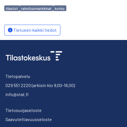
Avainsanat
tilastot
rahoitusmarkkinat
korko
Tietueen kaikki tiedot
Tietopalvelu
029 551 2220
(arkisin klo 9.00-16.00)
info@stat.fi
Tietosuojaseloste
Saavutettavuusseloste