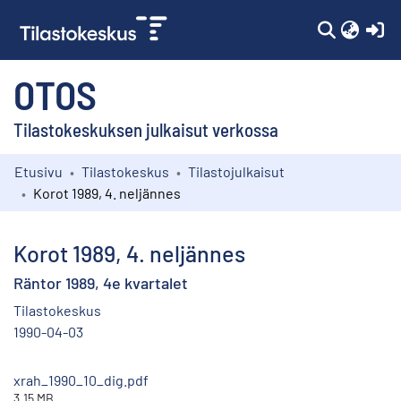
(c
OTOS
Tilastokeskuksen julkaisut verkossa
Etusivu
Tilastokeskus
Tilastojulkaisut
Kokoelmat
Korot 1989, 4. neljännes
Selaa
Korot 1989, 4. neljännes
Räntor 1989, 4e kvartalet
Tilastokeskus
1990-04-03
xrah_1990_10_dig.pdf
3.15 MB