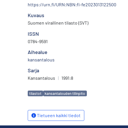
https://urn.fi/URN:NBN:fi-fe2023013122500
Kuvaus
Suomen virallinen tilasto (SVT)
ISSN
0784-9591
Aihealue
kansantalous
Sarja
Kansantalous
|
1991:8
Avainsanat
tilastot
kansantalouden tilinpito
Tietueen kaikki tiedot