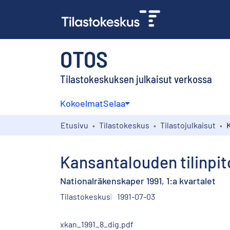
OTOS
Tilastokeskuksen julkaisut verkossa
Kokoelmat
Selaa
Etusivu
Tilastokeskus
Tilastojulkaisut
Kansantalouden tilinpito
Nationalräkenskaper 1991, 1:a kvartalet
Tilastokeskus
1991-07-03
xkan_1991_8_dig.pdf