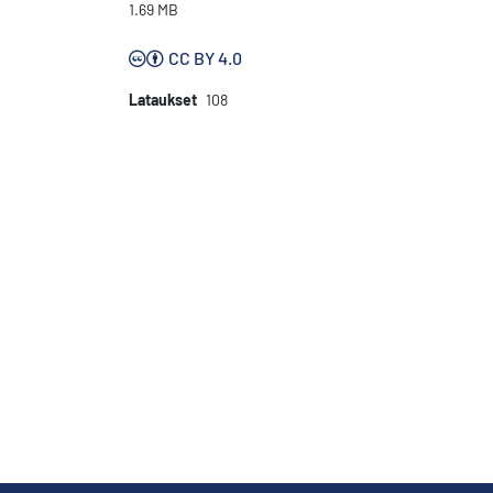
1.69 MB
CC BY 4.0
Lataukset
108