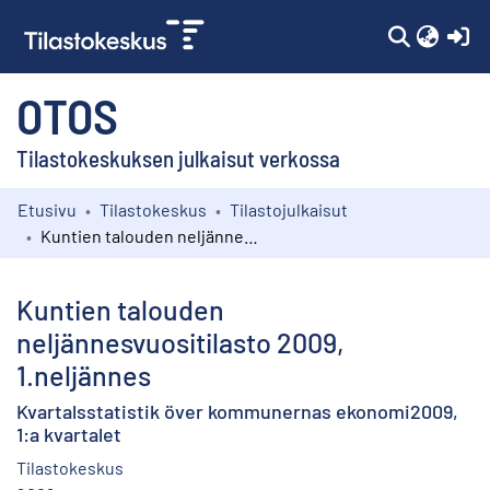
(c
OTOS
Tilastokeskuksen julkaisut verkossa
Etusivu
Tilastokeskus
Tilastojulkaisut
Kokoelmat
Kuntien talouden neljännesvuositilasto 2009, 1.neljännes
Selaa
Kuntien talouden
neljännesvuositilasto 2009,
1.neljännes
Kvartalsstatistik över kommunernas ekonomi2009,
1:a kvartalet
Tilastokeskus