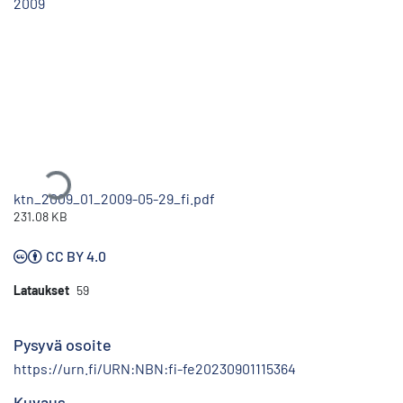
2009
Ladataan...
ktn_2009_01_2009-05-29_fi.pdf
231.08 KB
CC BY 4.0
Lataukset
59
Pysyvä osoite
https://urn.fi/URN:NBN:fi-fe20230901115364
Kuvaus