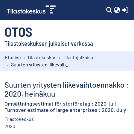
(c
OTOS
Tilastokeskuksen julkaisut verkossa
Etusivu
Tilastokeskus
Tilastojulkaisut
Kokoelmat
Suurten yritysten liikevaihtoennakko : 2020, heinäkuu
Selaa
Suurten yritysten liikevaihtoennakko :
2020, heinäkuu
Omsättningsestimat för storföretag : 2020, juli
Turnover estimate of large enterprises : 2020, July
Tilastokeskus
2020