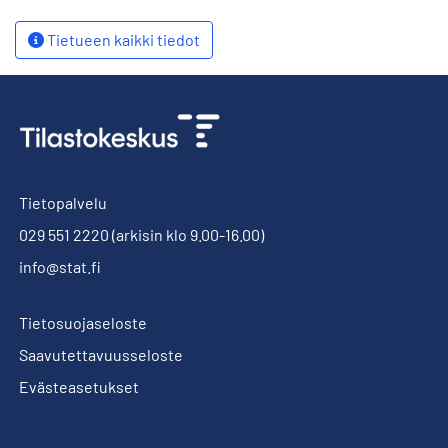
Tietueen kaikki tiedot
Tietopalvelu
029 551 2220
(arkisin klo 9.00-16.00)
info@stat.fi
Tietosuojaseloste
Saavutettavuusseloste
Evästeasetukset