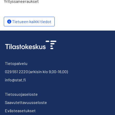
Yrityssaneeraukset
Tietueen kaikki tiedot
Tietopalvelu
029 551 2220
(arkisin klo 9.00-16.00)
info@stat.fi
Tietosuojaseloste
Saavutettavuusseloste
Evästeasetukset