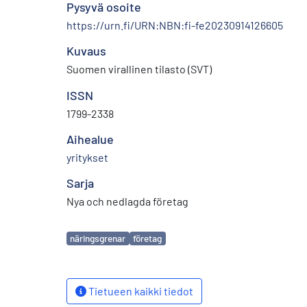
Pysyvä osoite
https://urn.fi/URN:NBN:fi-fe20230914126605
Kuvaus
Suomen virallinen tilasto (SVT)
ISSN
1799-2338
Aihealue
yritykset
Sarja
Nya och nedlagda företag
Avainsanat
näringsgrenar
företag
Tietueen kaikki tiedot