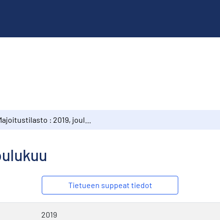
Majoitustilasto : 2019, joulukuu
joulukuu
Tietueen suppeat tiedot
2019