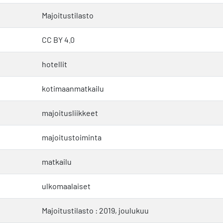
Majoitustilasto
CC BY 4.0
hotellit
kotimaanmatkailu
majoitusliikkeet
majoitustoiminta
matkailu
ulkomaalaiset
Majoitustilasto : 2019, joulukuu