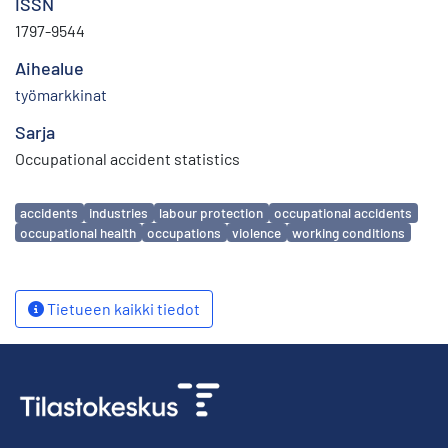
ISSN
1797-9544
Aihealue
työmarkkinat
Sarja
Occupational accident statistics
Avainsanat
accidents
industries
labour protection
occupational accidents
occupational health
occupations
violence
working conditions
Tietueen kaikki tiedot