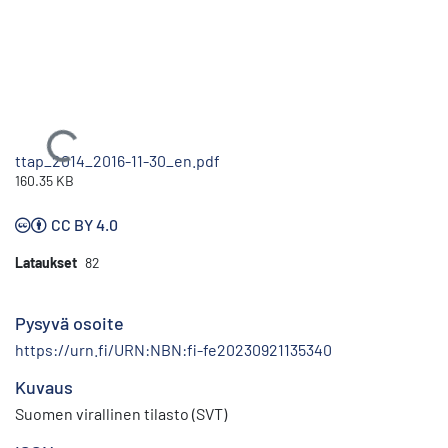
Ladataan...
ttap_2014_2016-11-30_en.pdf
160.35 KB
CC BY 4.0
Lataukset
82
Pysyvä osoite
https://urn.fi/URN:NBN:fi-fe20230921135340
Kuvaus
Suomen virallinen tilasto (SVT)