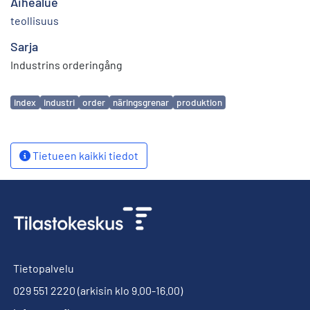
Aihealue
teollisuus
Sarja
Industrins orderingång
Avainsanat
index
industri
order
näringsgrenar
produktion
Tietueen kaikki tiedot
Tietopalvelu
029 551 2220
(arkisin klo 9.00-16.00)