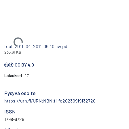
Ladataan...
teul_2011_04_2011-06-10_sv.pdf
235.61 KB
CC BY 4.0
Lataukset
47
Pysyvä osoite
https://urn.fi/URN:NBN:fi-fe20230919132720
ISSN
1798-6729