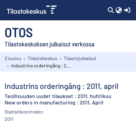
(c
OTOS
Tilastokeskuksen julkaisut verkossa
Etusivu
Tilastokeskus
Tilastojulkaisut
Kokoelmat
Industrins orderingång : 2011, april
Selaa
Industrins orderingång : 2011, april
Teollisuuden uudet tilaukset : 2011, huhtikuu
New orders in manufacturing : 2011, April
Statistikcentralen
2011