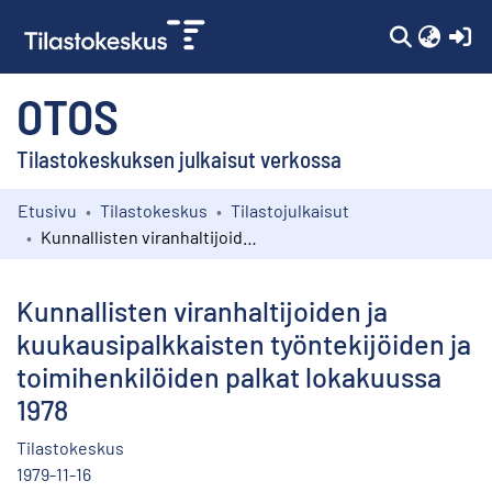
(c
OTOS
Tilastokeskuksen julkaisut verkossa
Etusivu
Tilastokeskus
Tilastojulkaisut
Kokoelmat
Kunnallisten viranhaltijoiden ja kuukausipalkkaisten työntekijöiden ja toimihenkilöiden palkat lokakuussa 1978
Selaa
Kunnallisten viranhaltijoiden ja
kuukausipalkkaisten työntekijöiden ja
toimihenkilöiden palkat lokakuussa
1978
Tilastokeskus
1979-11-16