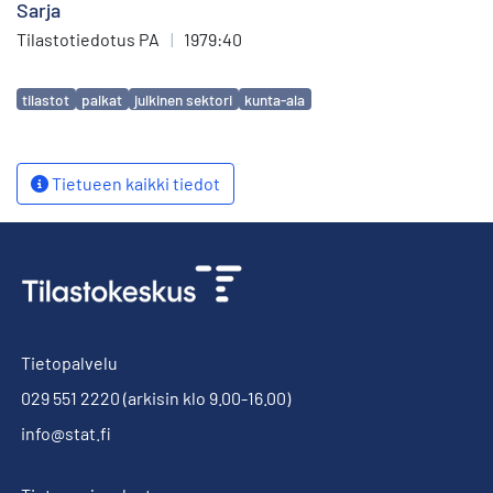
Sarja
Tilastotiedotus PA
|
1979:40
Avainsanat
tilastot
palkat
julkinen sektori
kunta-ala
Tietueen kaikki tiedot
Tietopalvelu
029 551 2220
(arkisin klo 9.00-16.00)
info@stat.fi