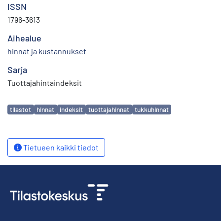
ISSN
1796-3613
Aihealue
hinnat ja kustannukset
Sarja
Tuottajahintaindeksit
Avainsanat
tilastot
hinnat
indeksit
tuottajahinnat
tukkuhinnat
Tietueen kaikki tiedot