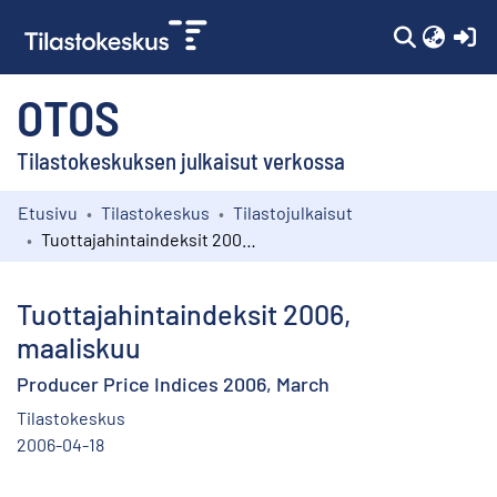
(c
OTOS
Tilastokeskuksen julkaisut verkossa
Etusivu
Tilastokeskus
Tilastojulkaisut
Kokoelmat
Tuottajahintaindeksit 2006, maaliskuu
Selaa
Tuottajahintaindeksit 2006,
maaliskuu
Producer Price Indices 2006, March
Tilastokeskus
2006-04-18