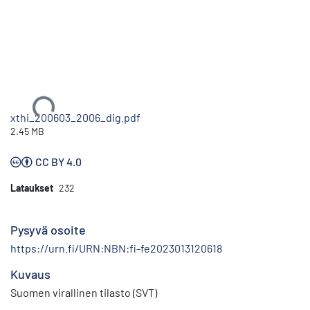
Ladataan...
xthi_200603_2006_dig.pdf
2.45 MB
CC BY 4.0
Lataukset
232
Pysyvä osoite
https://urn.fi/URN:NBN:fi-fe2023013120618
Kuvaus
Suomen virallinen tilasto (SVT)