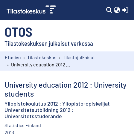
(c
OTOS
Tilastokeskuksen julkaisut verkossa
Etusivu
Tilastokeskus
Tilastojulkaisut
Kokoelmat
University education 2012 : University students
Selaa
University education 2012 : University
students
Yliopistokoulutus 2012 : Yliopisto-opiskelijat
Universitetsutbildning 2012 :
Universitetsstuderande
Statistics Finland
2013