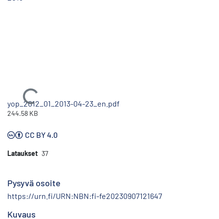
Ladataan...
yop_2012_01_2013-04-23_en.pdf
244.58 KB
CC BY 4.0
Lataukset
37
Pysyvä osoite
https://urn.fi/URN:NBN:fi-fe20230907121647
Kuvaus