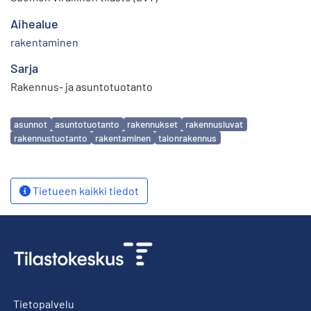
Aihealue
rakentaminen
Sarja
Rakennus- ja asuntotuotanto
Avainsanat
asunnot
asuntotuotanto
rakennukset
rakennusluvat
rakennustuotanto
rakentaminen
talonrakennus
Tietueen kaikki tiedot
Tietopalvelu