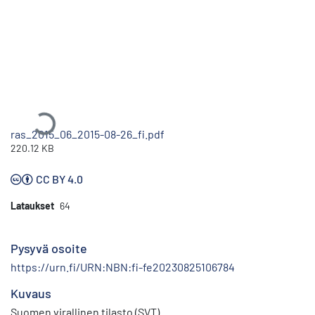
Ladataan...
ras_2015_06_2015-08-26_fi.pdf
220.12 KB
CC BY 4.0
Lataukset
64
Pysyvä osoite
https://urn.fi/URN:NBN:fi-fe20230825106784
Kuvaus
Suomen virallinen tilasto (SVT)