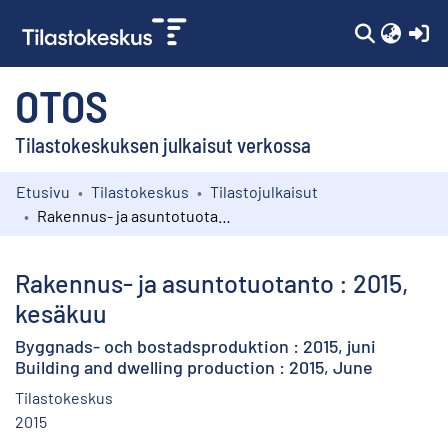
(c
OTOS
Tilastokeskuksen julkaisut verkossa
Etusivu
Tilastokeskus
Tilastojulkaisut
Kokoelmat
Rakennus- ja asuntotuotanto : 2015, kesäkuu
Selaa
Rakennus- ja asuntotuotanto : 2015,
kesäkuu
Byggnads- och bostadsproduktion : 2015, juni
Building and dwelling production : 2015, June
Tilastokeskus
2015