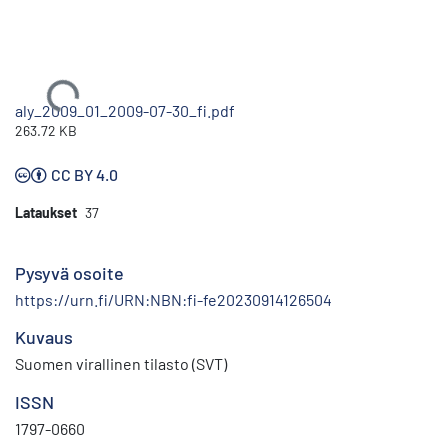
Ladataan...
aly_2009_01_2009-07-30_fi.pdf
263.72 KB
CC BY 4.0
Lataukset
37
Pysyvä osoite
https://urn.fi/URN:NBN:fi-fe20230914126504
Kuvaus
Suomen virallinen tilasto (SVT)
ISSN
1797-0660