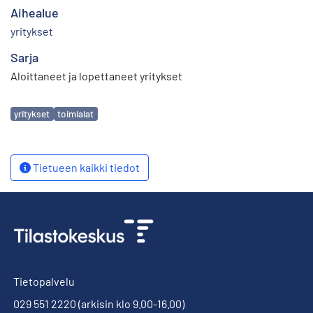
Aihealue
yritykset
Sarja
Aloittaneet ja lopettaneet yritykset
Avainsanat
yritykset
toimialat
Tietueen kaikki tiedot
Tietopalvelu
029 551 2220
(arkisin klo 9.00-16.00)