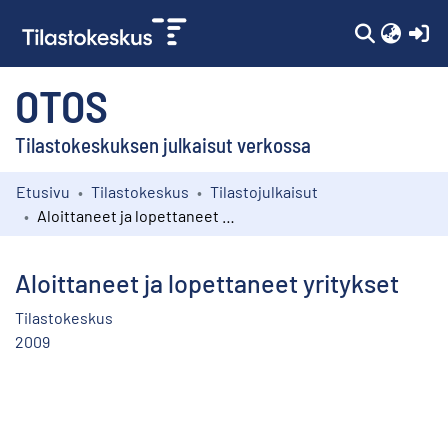
(c
OTOS
Tilastokeskuksen julkaisut verkossa
Etusivu
Tilastokeskus
Tilastojulkaisut
Kokoelmat
Aloittaneet ja lopettaneet yritykset
Selaa
Aloittaneet ja lopettaneet yritykset
Tilastokeskus
2009