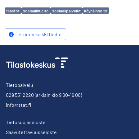
Avainsanat
tilastot
sosiaalihuolto
sosiaalipalvelut
köyhäinhoito
Tietueen kaikki tiedot
Tietopalvelu
029 551 2220
(arkisin klo 9.00-16.00)
info@stat.fi
Tietosuojaseloste
Saavutettavuusseloste