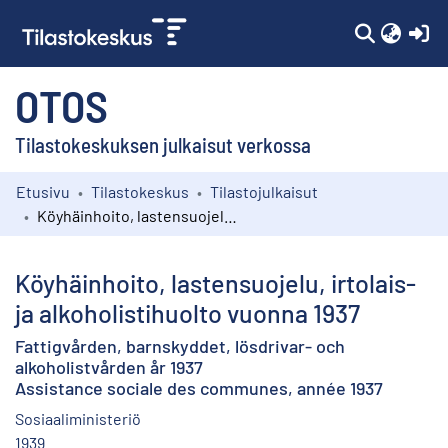
(c
OTOS
Tilastokeskuksen julkaisut verkossa
Etusivu
Tilastokeskus
Tilastojulkaisut
Kokoelmat
Köyhäinhoito, lastensuojelu, irtolais- ja alkoholistihuolto vuonna 1937
Selaa
Köyhäinhoito, lastensuojelu, irtolais-
ja alkoholistihuolto vuonna 1937
Fattigvården, barnskyddet, lösdrivar- och
alkoholistvården år 1937
Assistance sociale des communes, année 1937
Sosiaaliministeriö
1939