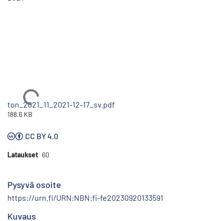
Ladataan...
ton_2021_11_2021-12-17_sv.pdf
188.6 KB
CC BY 4.0
Lataukset
60
Pysyvä osoite
https://urn.fi/URN:NBN:fi-fe20230920133591
Kuvaus