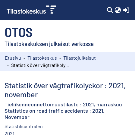
(c
OTOS
Tilastokeskuksen julkaisut verkossa
Etusivu
Tilastokeskus
Tilastojulkaisut
Kokoelmat
Statistik över vägtrafikolyckor : 2021, november
Selaa
Statistik över vägtrafikolyckor : 2021,
november
Tieliikenneonnettomuustilasto : 2021, marraskuu
Statistics on road traffic accidents : 2021,
November
Statistikcentralen
2021