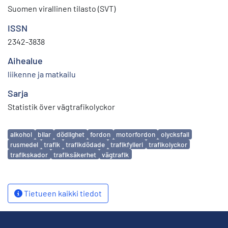
Suomen virallinen tilasto (SVT)
ISSN
2342-3838
Aihealue
liikenne ja matkailu
Sarja
Statistik över vägtrafikolyckor
Avainsanat
alkohol
bilar
dödlighet
fordon
motorfordon
olycksfall
rusmedel
trafik
trafikdödade
trafikfylleri
trafikolyckor
trafikskador
trafiksäkerhet
vägtrafik
Tietueen kaikki tiedot