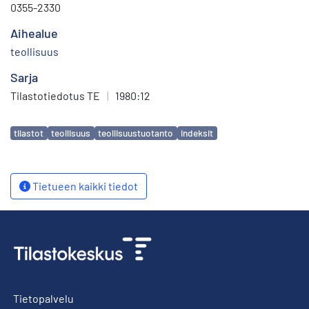
0355-2330
Aihealue
teollisuus
Sarja
Tilastotiedotus TE
|
1980:12
Avainsanat
tilastot
teollisuus
teollisuustuotanto
indeksit
Tietueen kaikki tiedot
Tietopalvelu