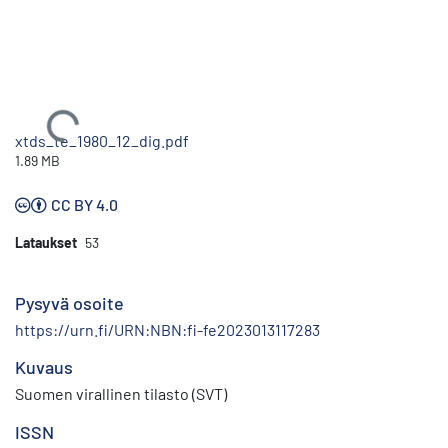
Ladataan...
xtds_te_1980_12_dig.pdf
1.89 MB
CC BY 4.0
Lataukset
53
Pysyvä osoite
https://urn.fi/URN:NBN:fi-fe2023013117283
Kuvaus
Suomen virallinen tilasto (SVT)
ISSN