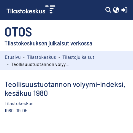
(c
OTOS
Tilastokeskuksen julkaisut verkossa
Etusivu
Tilastokeskus
Tilastojulkaisut
Kokoelmat
Teollisuustuotannon volyymi-indeksi, kesäkuu 1980
Selaa
Teollisuustuotannon volyymi-indeksi,
kesäkuu 1980
Tilastokeskus
1980-09-05