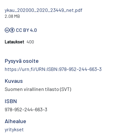
ykau_202000_2020_23449_net.pdf
2.08 MB
CC BY 4.0
Lataukset
400
Pysyvä osoite
https://urn.fi/URN:ISBN:978–952–244–663–3
Kuvaus
Suomen virallinen tilasto (SVT)
ISBN
978–952–244–663–3
Aihealue
yritykset