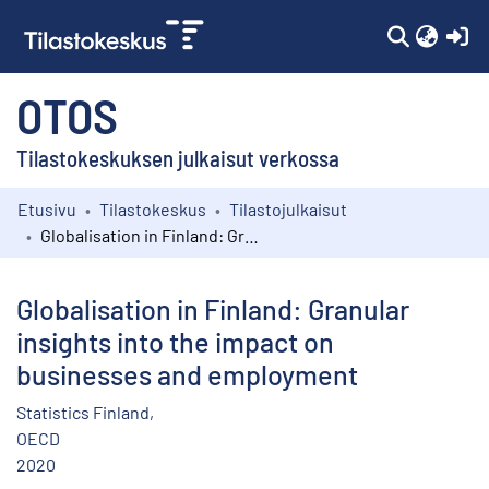
(c
OTOS
Tilastokeskuksen julkaisut verkossa
Etusivu
Tilastokeskus
Tilastojulkaisut
Kokoelmat
Globalisation in Finland: Granular insights into the impact on businesses and employment
Selaa
Globalisation in Finland: Granular
insights into the impact on
businesses and employment
Statistics Finland,
OECD
2020