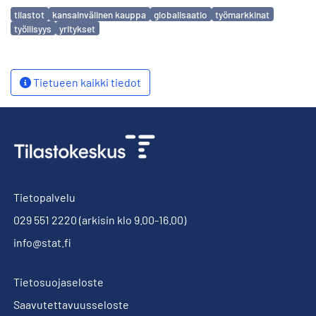
Avainsanat
tilastot
kansainvälinen kauppa
globalisaatio
työmarkkinat
työllisyys
yritykset
Tietueen kaikki tiedot
Tietopalvelu
029 551 2220
(arkisin klo 9.00-16.00)
info@stat.fi
Tietosuojaseloste
Saavutettavuusseloste