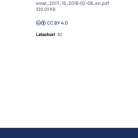
smat_2017_15_2018-02-08_en.pdf
320.03 KB
CC BY 4.0
Lataukset
62