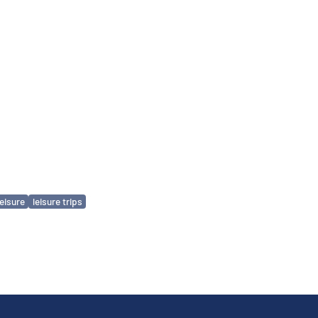
leisure
leisure trips