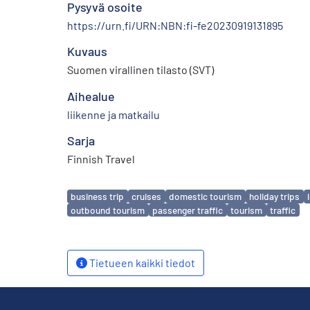
Pysyvä osoite
https://urn.fi/URN:NBN:fi-fe20230919131895
Kuvaus
Suomen virallinen tilasto (SVT)
Aihealue
liikenne ja matkailu
Sarja
Finnish Travel
Avainsanat
business trip
cruises
domestic tourism
holiday trips
outbound tourism
passenger traffic
tourism
traffic
Tietueen kaikki tiedot