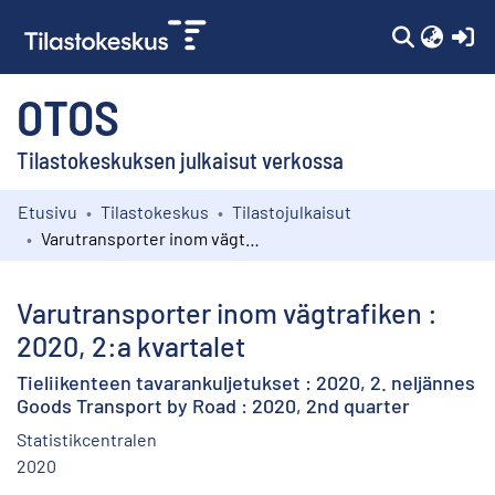
(c
OTOS
Tilastokeskuksen julkaisut verkossa
Etusivu
Tilastokeskus
Tilastojulkaisut
Kokoelmat
Varutransporter inom vägtrafiken : 2020, 2:a kvartalet
Selaa
Varutransporter inom vägtrafiken :
2020, 2:a kvartalet
Tieliikenteen tavarankuljetukset : 2020, 2. neljännes
Goods Transport by Road : 2020, 2nd quarter
Statistikcentralen
2020