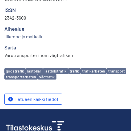
ISSN
2342-3609
Aihealue
liikenne ja matkailu
Sarja
Varutransporter inom vägtrafiken
Avainsanat
godstrafik
lastbilar
lastbilstrafik
trafik
trafikarbeten
transport
transportarbeten
vägtrafik
Tietueen kaikki tiedot