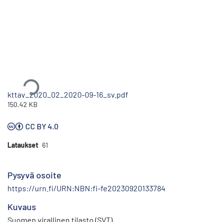
Ladataan...
kttav_2020_02_2020-09-16_sv.pdf
150.42 KB
CC BY 4.0
Lataukset
61
Pysyvä osoite
https://urn.fi/URN:NBN:fi-fe20230920133784
Kuvaus
Suomen virallinen tilasto (SVT)